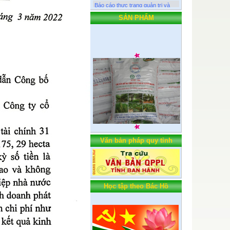
cơ cấu tổ chức Công ty Cỏ phần
lệ Ninh năm 2025
SẢN PHẨM
Báo cáo đánh giá hoạt động sản
xuất kinh doanh năm 2025
Thông báo kết quả lựa chọn tổ
chức hành nghề đấu giá tài sản
Thông báo công khai về việc lựa
chọn tổ chức đấu giá tài sản
Hồ sơ thông báo tỷ lệ sở hữu
nước ngoài tối đa của công ty Cổ
phần Lệ Ninh
Thông báo đáp ứng điều kiện
công ty đại chúng
Văn bản pháp quy tỉnh
Học tập theo Bác Hồ
Nước khoáng tinh khiết