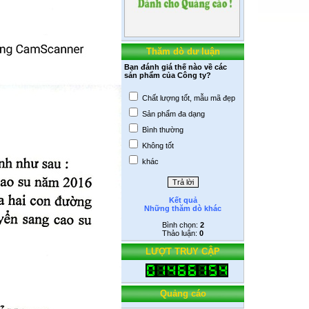
Gỗ Cao su
Thăm dò dư luận
Bạn đánh giá thế nào về các
sản phẩm của Công ty?
Chất lượng tốt, mẫu mã đẹp
Sản phẩm đa dạng
Bình thường
Mũ cao su
Không tốt
khác
Kết quả
Những thăm dò khác
Bình chọn:
2
Thảo luận:
0
LƯỢT TRUY CẬP
Quảng cáo