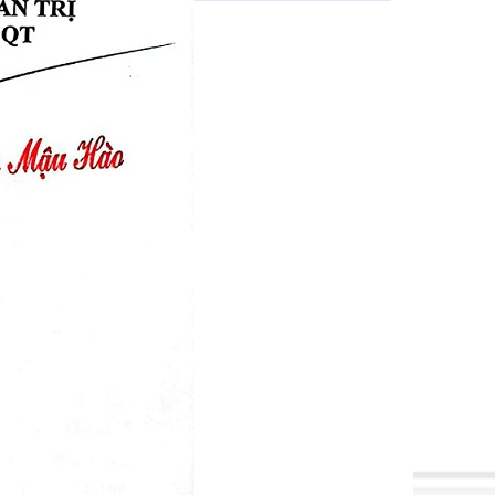
Chế biến gỗ dăm
Trồng, khai thác cao su
Tinh dầu sả chanh