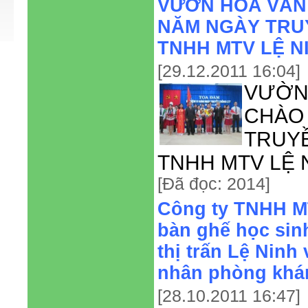
VƯỜN HOA VĂN
NĂM NGÀY TRU
TNHH MTV LỆ N
[29.12.2011 16:04]
VƯỜ
CHÀO
TRUY
TNHH MTV LỆ 
[Đã đọc: 2014]
Công ty TNHH MT
bàn ghế học sin
thị trấn Lệ Ninh
nhân phòng khá
[28.10.2011 16:47]