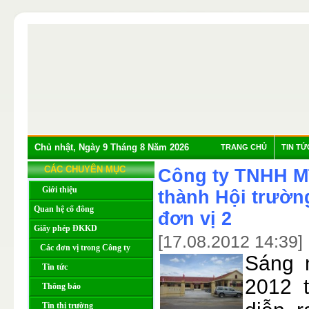
Chủ nhật, Ngày 9 Tháng 8 Năm 2026
TRANG CHỦ
TIN TỨ
CÁC CHUYÊN MỤC
Công ty TNHH M
Giới thiệu
thành Hội trường
Quan hệ cổ đông
đơn vị 2
Giấy phép ĐKKD
[17.08.2012 14:39]
Các đơn vị trong Công ty
Sáng 
Tin tức
2012 
Thông báo
Tin thị trường