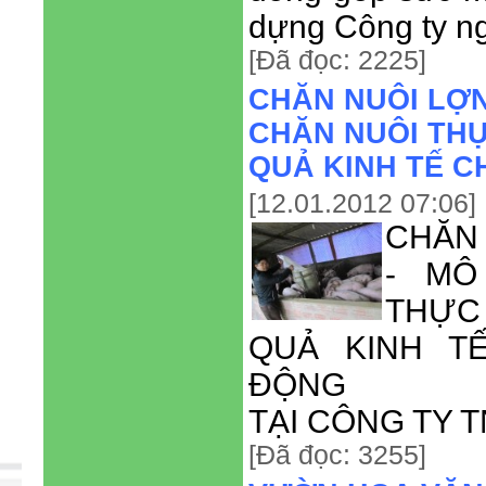
dựng Công ty n
[Đã đọc: 2225]
CHĂN NUÔI LỢN
CHĂN NUÔI THỰ
QUẢ KINH TẾ 
[12.01.2012 07:06]
CHĂN 
- MÔ
THỰC
QUẢ KINH T
ĐỘNG
TẠI CÔNG TY 
[Đã đọc: 3255]