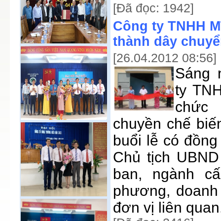
[Đã đọc: 1942]
Công ty TNHH M
thành dây chuyể
[26.04.2012 08:56]
Sáng 
ty TN
chức 
chuyền chế biế
buổi lễ có đồn
Chủ tịch UBND 
ban, ngành cấ
phương, doanh 
đơn vị liên quan