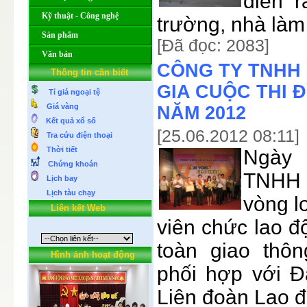
diễn r
Kỹ thuật - Công nghệ
trường, nhà làm 
Sản phẩm
[Đã đọc: 2083]
Văn bản
CÔNG TY TNHH 
Thông tin cần biết
GIA CUỘC THI 
Tỉ giá ngoại tệ
Giá vàng
NĂM 2012
Kết quả xổ số
[25.06.2012 08:11]
Tra cứu điện thoại
Thời tiết
Ngày 
Chứng khoán
TNHH 
Lịch bay
Lịch tàu chạy
vòng l
Liên kết Web
viên chức lao 
toàn giao thô
Hình ảnh hoạt động
phối hợp với Đ
Liên đoàn Lao đ