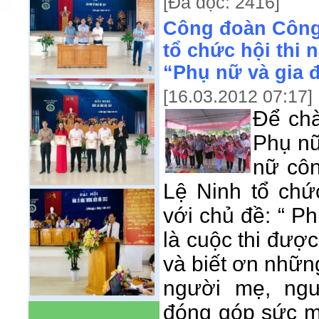
[Đã đọc: 2416]
Công đoàn Công
tổ chức hội thi 
“Phụ nữ và gia 
[16.03.2012 07:17]
Để ch
Phụ nữ
nữ cô
Lệ Ninh tổ chứ
với chủ đề: “ P
là cuộc thi đượ
và biết ơn nhữ
người mẹ, ng
đóng góp sức m