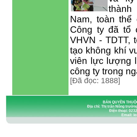
thành
Nam, toàn thể 
Công ty đã tổ 
VHVN - TDTT, 
tạo không khí v
viên lực lượng 
công ty trong n
[Đã đọc: 1888]
BẢN QUYỀN THUỘC
Địa chỉ: Thị trấn Nông trườn
Điện thoại: 023
Email: 